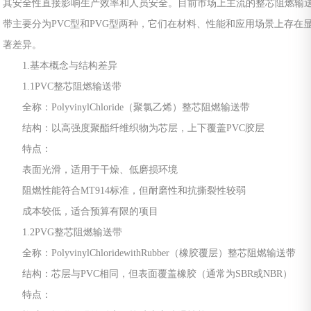
其安全性直接影响生产效率和人员安全。目前市场上主流的整芯阻燃输
带主要分为PVC型和PVG型两种，它们在材料、性能和应用场景上存在
著差异。
1.基本概念与结构差异
1.1PVC整芯阻燃输送带
全称：PolyvinylChloride（聚氯乙烯）整芯阻燃输送带
结构：以高强度聚酯纤维织物为芯层，上下覆盖PVC胶层
特点：
表面光滑，适用于干燥、低磨损环境
阻燃性能符合MT914标准，但耐磨性和抗撕裂性较弱
成本较低，适合预算有限的项目
1.2PVG整芯阻燃输送带
全称：PolyvinylChloridewithRubber（橡胶覆层）整芯阻燃输送带
结构：芯层与PVC相同，但表面覆盖橡胶（通常为SBR或NBR）
特点：