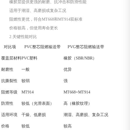
橡胶层提供更强的耐磨、抗冲击和防滑性能
适用于潮湿、高磨损或复杂工况
阻燃性更优，符合MT668和MT914双标准
价格较高，但使用寿命更长
2.关键性能对比
对比项
PVC整芯阻燃输送带
PVG整芯阻燃输送带
覆盖层材料
PVC塑料
橡胶（SBR/NBR）
耐磨性
一般
优异
抗撕裂性
较弱
强
阻燃等级
MT914
MT668+MT914
防滑性
较低（光滑表面）
高（橡胶纹理）
适用环境
干燥、低磨损
潮湿、高磨损、复杂工况
价格
较低
较高